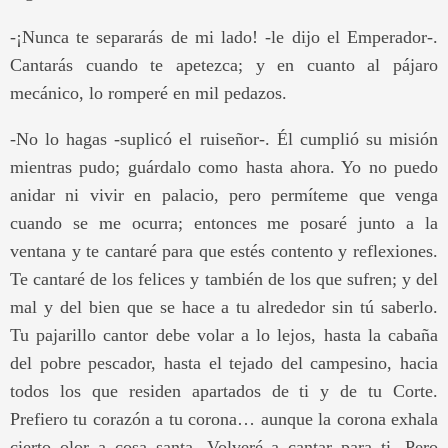
-¡Nunca te separarás de mi lado! -le dijo el Emperador-.
Cantarás cuando te apetezca; y en cuanto al pájaro
mecánico, lo romperé en mil pedazos.
-No lo hagas -suplicó el ruiseñor-. Él cumplió su misión
mientras pudo; guárdalo como hasta ahora. Yo no puedo
anidar ni vivir en palacio, pero permíteme que venga
cuando se me ocurra; entonces me posaré junto a la
ventana y te cantaré para que estés contento y reflexiones.
Te cantaré de los felices y también de los que sufren; y del
mal y del bien que se hace a tu alrededor sin tú saberlo.
Tu pajarillo cantor debe volar a lo lejos, hasta la cabaña
del pobre pescador, hasta el tejado del campesino, hacia
todos los que residen apartados de ti y de tu Corte.
Prefiero tu corazón a tu corona… aunque la corona exhala
cierto olor a cosa santa. Volveré a cantar para ti. Pero