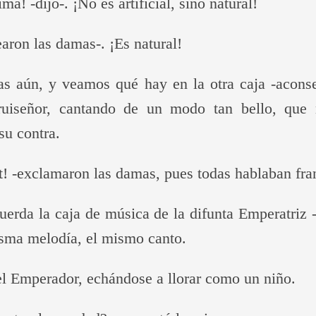
ma! -dijo-. ¡No es artificial, sino natural!
earon las damas-. ¡Es natural!
jas aún, y veamos qué hay en la otra caja -acons
 ruiseñor, cantando de un modo tan bello, qu
su contra.
! -exclamaron las damas, pues todas hablaban fran
uerda la caja de música de la difunta Emperatriz
isma melodía, el mismo canto.
 el Emperador, echándose a llorar como un niño.