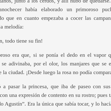
tanos, junto a los cerdos, y allí hubo de quedarse.
 anochecer había elaborado un primoroso puch
do que en cuanto empezaba a cocer las campanil
ja melodía:
, todo tiene su fin!
oso era que, si se ponía el dedo en el vapor 
 se adivinaba, por el olor, los manjares que se 
e la ciudad. ¡Desde luego la rosa no podía compar
 a pasar la princesa, que iba de paseo con sus
con una expresión de contento en su rostro; pues t
o Agustín”. Era la única que sabía tocar, y lo hac