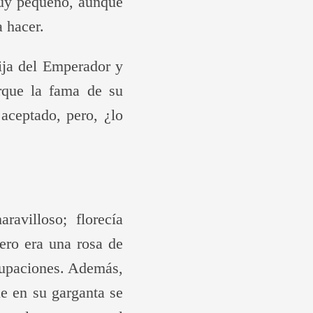
muy pequeño, aunque
a hacer.
hija del Emperador y
orque la fama de su
aceptado, pero, ¿lo
ravilloso; florecía
ero era una rosa de
ocupaciones. Además,
ue en su garganta se