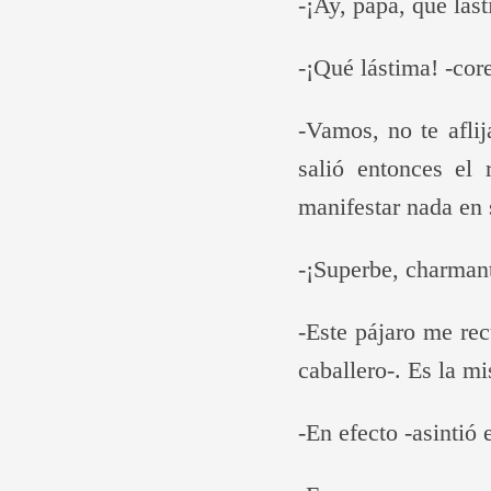
-¡Ay, papá, qué lásti
-¡Qué lástima! -cor
-Vamos, no te afli
salió entonces el
manifestar nada en 
-¡Superbe, charmant
-Este pájaro me rec
caballero-. Es la m
-En efecto -asintió