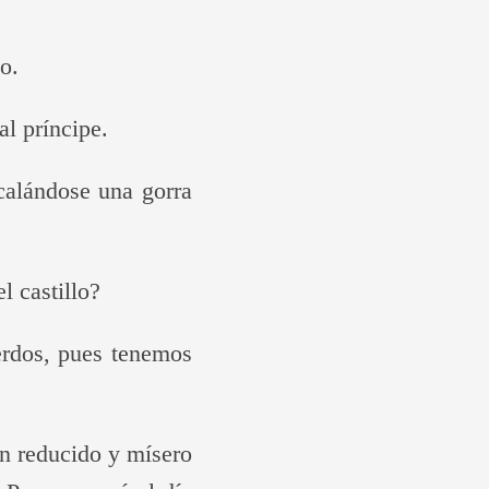
o.
al príncipe.
calándose una gorra
l castillo?
erdos, pues tenemos
un reducido y mísero