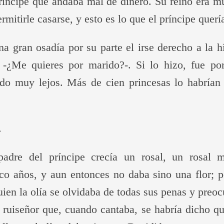
ríncipe que andaba mal de dinero. Su reino era 
ermitirle casarse, y esto es lo que el príncipe querí
a gran osadía por su parte el irse derecho a la 
: -¿Me quieres por marido?-. Si lo hizo, fue p
do muy lejos. Más de cien princesas lo habrían 
.
dre del príncipe crecía un rosal, un rosal ma
co años, y aun entonces no daba sino una flor; p
quien la olía se olvidaba de todas sus penas y pre
n ruiseñor que, cuando cantaba, se habría dicho q