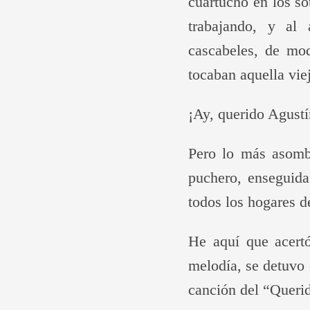
cuartucho en los só
trabajando, y al
cascabeles, de mo
tocaban aquella vie
¡Ay, querido Agustín
Pero lo más asombr
puchero, enseguida
todos los hogares d
He aquí que acertó
melodía, se detuvo 
canción del “Querid