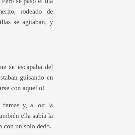
 Pero se pasó el día
erito, rodeado de
las se agitaban, y
que se escapaba del
estaban guisando en
arse con aquello!
 damas y, al oír la
ambién ella sabía la
ía con un solo dedo.