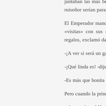
juntaban las más be
ruiseñor serían para
El Emperador mandó
«visitas» con sus
regalos, exclamó d
-¡A ver si será un g
-¡Qué linda es! -di
-Es más que bonita 
Pero cuando la princ