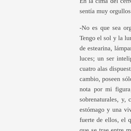
En la cima del cerr
sentía muy orgullos
-No es que sea org
Tengo el sol y la l
de estearina, lámpa
luces; un ser inte
cuatro alas dispues
cambio, poseen sólo
nota por mi figura
sobrenaturales, y, 
estómago y una viv
fuerte de ellos, e
que se trae entre 