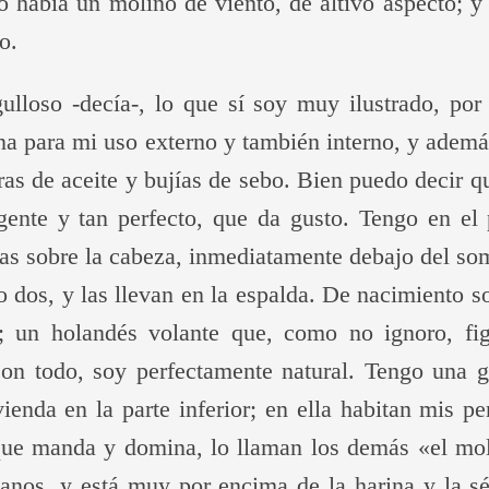
o había un molino de viento, de altivo aspecto; y
o.
ulloso -decía-, lo que sí soy muy ilustrado, por 
una para mi uso externo y también interno, y adem
ras de aceite y bujías de sebo. Bien puedo decir 
ligente y tan perfecto, que da gusto. Tengo en el
tas sobre la cabeza, inmediatamente debajo del so
 dos, y las llevan en la espalda. De nacimiento s
; un holandés volante que, como no ignoro, fig
con todo, soy perfectamente natural. Tengo una g
ienda en la parte inferior; en ella habitan mis p
l que manda y domina, lo llaman los demás «el mol
manos, y está muy por encima de la harina y la s