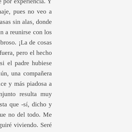
é por experiencia. Y
naje, pues no veo a
casas sin alas, donde
n a reunirse con los
broso. ¡La de cosas
fuera, pero el hecho
i el padre hubiese
aún, una compañera
lce y más piadosa a
junto resulta muy
sta que -sí, dicho y
que no del todo. Me
guiré viviendo. Seré