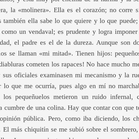
ra, la «molinera». Ella es el corazón; no corre s
es también ella sabe lo que quiere y lo que puede
te como un vendaval; es prudente y logra imponer
idad, el padre es el de la dureza. Aunque son d
llos se llaman «mi mitad». Tienen hijos: pequeñ
 diabluras cometen los rapaces! No hace mucho me
y sus oficiales examinasen mi mecanismo y la ru
r lo que me ocurría, pues algo en mí no march
e; los pequeñuelos metieron un ruido infernal,
a cumbre de una colina. Hay que contar con que t
 opinión pública. Pero, como iba diciendo, los ch
 El más chiquitín se me subió sobre el sombrero, 