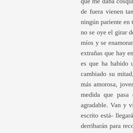
que me daba cosquil
de fuera vienen ta
ningún pariente en t
no se oye el girar 
míos y se enamoran
extrañas que hay en
es que ha habido 
cambiado su mitad
más amorosa, joven
medida que pasa 
agradable. Van y vi
escrito está- lleg
derribarán para rec