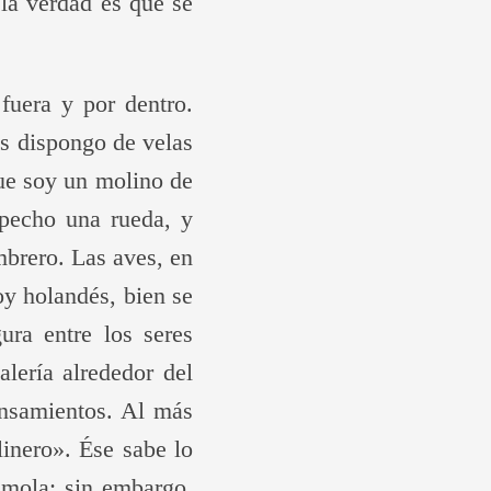
 la verdad es que se
fuera y por dentro.
ás dispongo de velas
que soy un molino de
 pecho una rueda, y
mbrero. Las aves, en
oy holandés, bien se
ura entre los seres
alería alrededor del
ensamientos. Al más
inero». Ése sabe lo
émola; sin embargo,